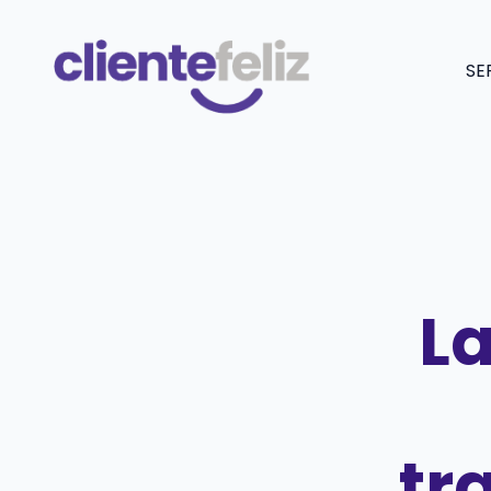
Saltar
al
SE
contenido
La
tr