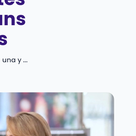
ans
s
na y ...