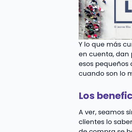
Y lo que más c
en cuenta, dan 
esos pequeños 
cuando son lo má
Los benefic
A ver, seamos si
clientes lo sab
de compra se ba