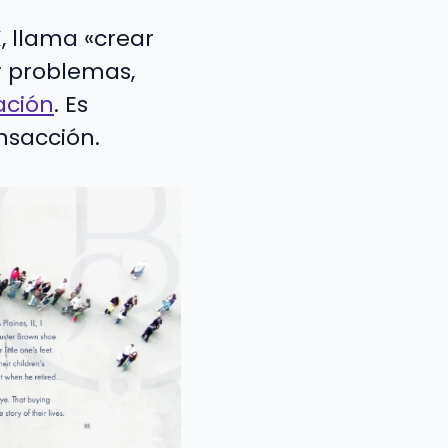
X, llama «crear
r problemas,
ación
. Es
nsacción.