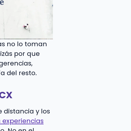
as no lo toman
izás por que
gerencias,
a del resto.
 CX
 distancia y los
s experiencias
o. No en el