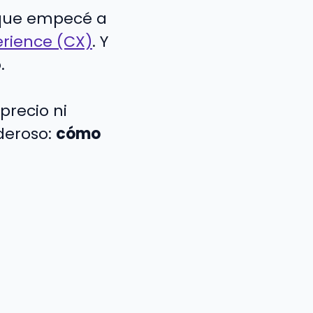
 que empecé a
rience (CX)
. Y
.
precio ni
oderoso:
cómo