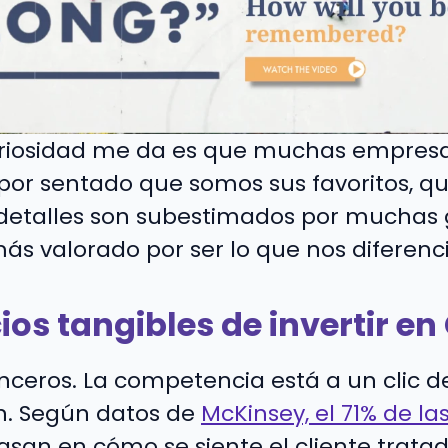
uriosidad me da es que muchas empres
por sentado que somos sus favoritos, qu
detalles son subestimados por muchas 
s valorado por ser lo que nos diferenci
ios tangibles de invertir en
nceros. La competencia está a un clic de
en. Según datos de
McKinsey, el 71% de la
san en cómo se siente el cliente tratad