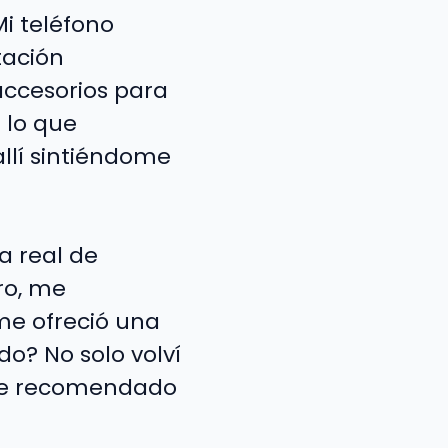
i teléfono
tación
 accesorios para
 lo que
allí sintiéndome
a real de
ro, me
me ofreció una
do? No solo volví
 he recomendado