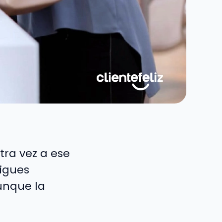
tra vez a ese
igues
unque la