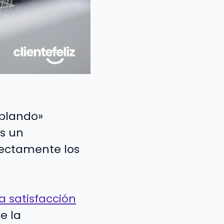
«blando»
s un
rectamente los
la satisfacción
e la