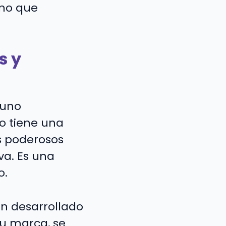
ino que
s y
 uno
o tiene una
s poderosos
a. Es una
o.
n desarrollado
tu marca, se