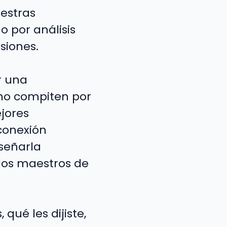
estras
 por análisis
isiones.
r una
 no compiten por
jores
 conexión
señarla
los maestros de
qué les dijiste,