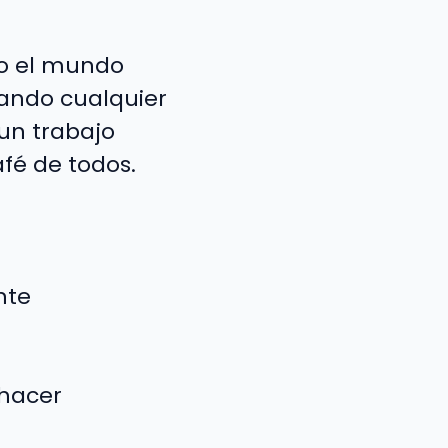
do el mundo
tando cualquier
 un trabajo
fé de todos.
nte
 hacer