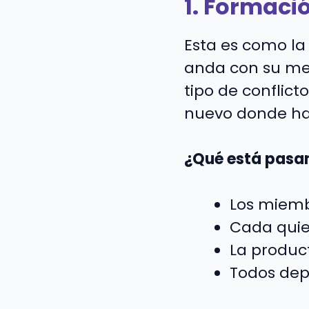
1. Formaci
Esta es como la
anda con su mej
tipo de conflict
nuevo donde has
¿Qué está pasa
Los miemb
Cada quie
La product
Todos dep