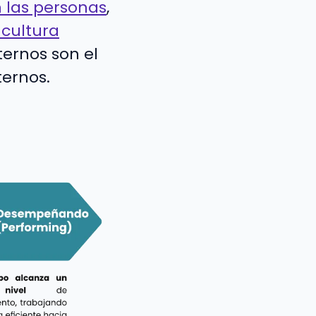
n las personas
,
 cultura
ternos son el
ternos.