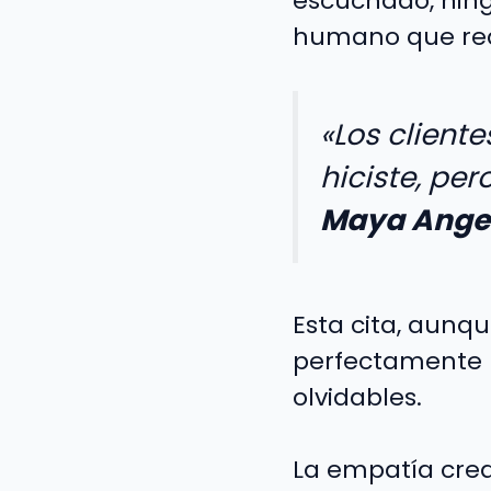
escuchado, ning
humano que rea
«Los cliente
hiciste, per
Maya Ange
Esta cita, aunq
perfectamente l
olvidables.
La empatía cre