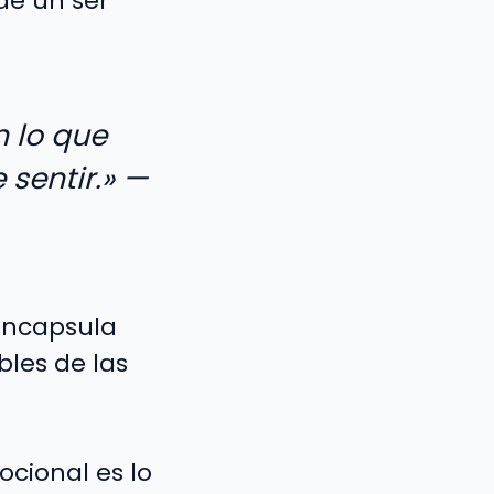
de un ser
n lo que
 sentir.» —
encapsula
les de las
cional es lo