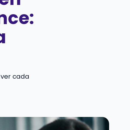
nce:
a
lver cada