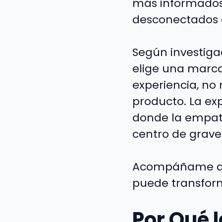
más informados
desconectados 
Según investiga
elige una marc
experiencia, no 
producto. La ex
donde la empat
centro de grav
Acompáñame a d
puede transform
Por Qué 