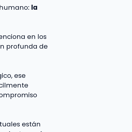
s humano:
la
enciona en los
ón profunda de
ico, ese
ácilmente
 compromiso
tuales están