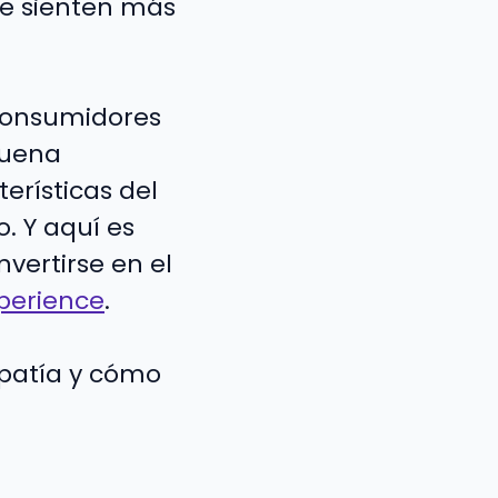
e sienten más
 consumidores
buena
erísticas del
. Y aquí es
vertirse en el
perience
.
patía y cómo