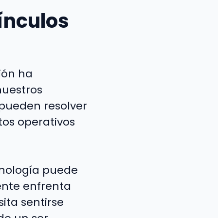
ínculos
ción ha
nuestros
s pueden resolver
tos operativos
cnología puede
ente enfrenta
ita sentirse