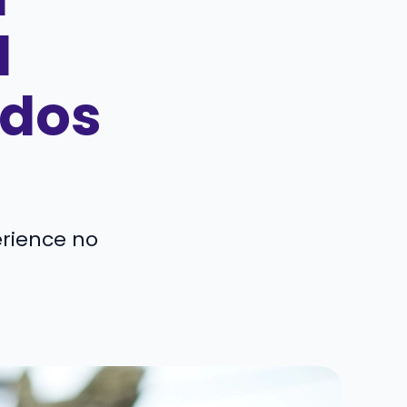
l
ados
erience no