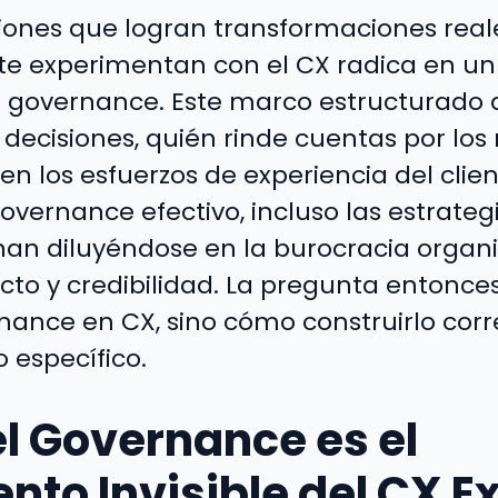
iones que logran transformaciones real
e experimentan con el CX radica en u
l governance. Este marco estructurado
ecisiones, quién rinde cuentas por los 
n los esfuerzos de experiencia del clien
governance efectivo, incluso las estrate
inan diluyéndose en la burocracia organi
to y credibilidad. La pregunta entonces
nance en CX, sino cómo construirlo co
 específico.
el Governance es el
to Invisible del CX Ex