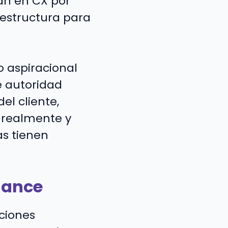
an en CX por
y estructura para
o aspiracional
e autoridad
el cliente,
n realmente y
as tienen
rnance
ciones