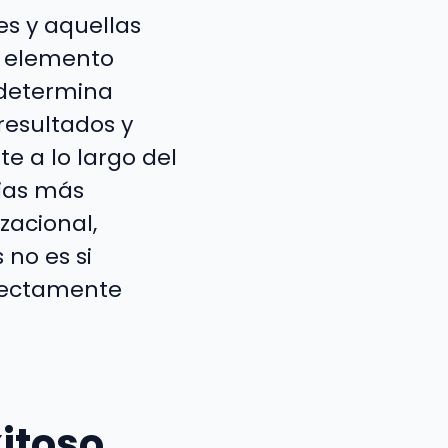
es y aquellas
n elemento
 determina
resultados y
te a lo largo del
gias más
zacional,
 no es si
rrectamente
itoso