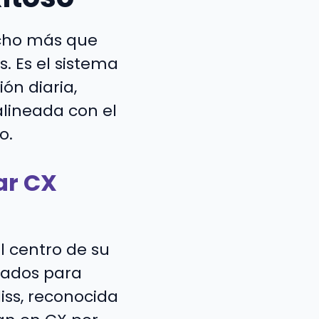
cho más que
. Es el sistema
ón diaria,
alineada con el
o.
ar CX
l centro de su
rados para
iss, reconocida