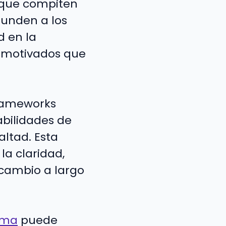
X que compiten
funden a los
d en la
esmotivados que
frameworks
abilidades de
altad. Esta
la claridad,
 cambio a largo
orma
puede