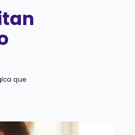
itan
o
gica que