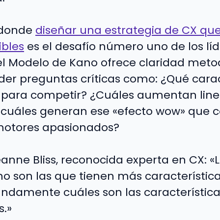
 donde
diseñar una estrategia de CX qu
ibles
es el desafío número uno de los lí
el Modelo de Kano ofrece claridad meto
er preguntas críticas como: ¿Qué carac
s para competir? ¿Cuáles aumentan lin
Y cuáles generan ese «efecto wow» que c
omotores apasionados?
nne Bliss, reconocida experta en CX: 
o son las que tienen más características
ndamente cuáles son las característica
s.»