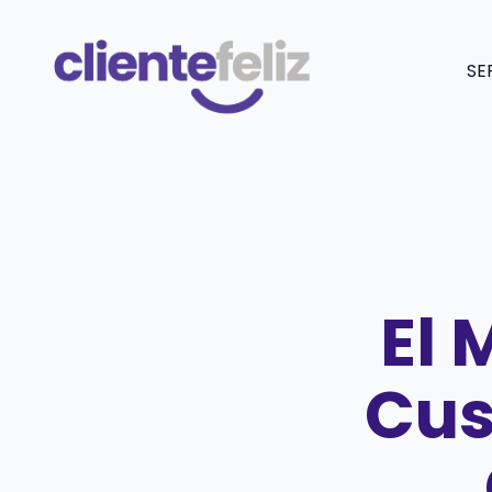
Saltar
al
SE
contenido
El 
Cus