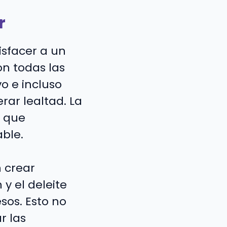
r
isfacer a un
on todas las
o e incluso
ar lealtad. La
s que
ble.
 crear
y el deleite
sos. Esto no
r las