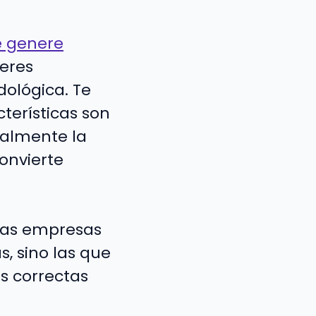
e genere
deres
dológica. Te
terísticas son
ealmente la
onvierte
«Las empresas
, sino las que
s correctas