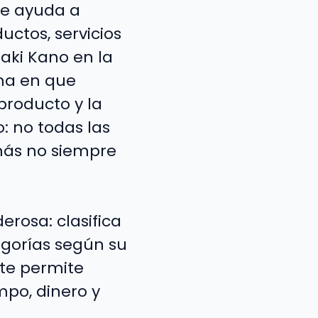
 te ayuda a
uctos, servicios
iaki Kano en la
rma en que
producto y la
o: no todas las
más no siempre
rosa: clasifica
tegorías según su
 te permite
empo, dinero y