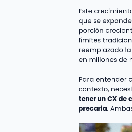
Este crecimient
que se expanden
porción crecient
límites tradicio
reemplazado la 
en millones de 
Para entender 
contexto, nece
tener un CX de 
precaria
. Amba