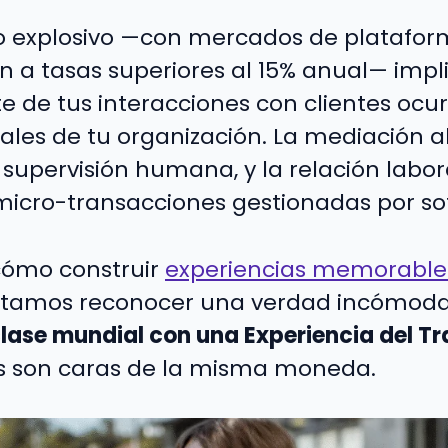
o explosivo —con mercados de platafor
 a tasas superiores al 15% anual— impl
e de tus interacciones con clientes ocur
nales de tu organización. La mediación 
supervisión humana, y la relación labo
micro-transacciones gestionadas por so
cómo construir
experiencias memorable
sitamos reconocer una verdad incómod
clase mundial con una Experiencia del T
s son caras de la misma moneda.