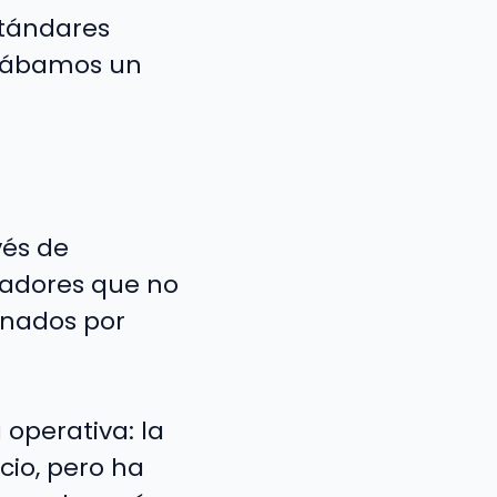
tándares
izábamos un
vés de
dadores que no
inados por
operativa: la
cio, pero ha