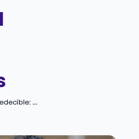
l
s
decible: ...