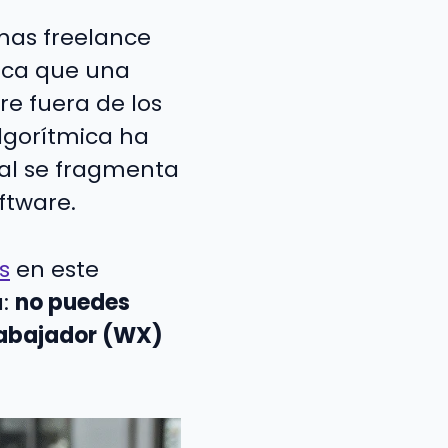
mas freelance
ica que una
re fuera de los
algorítmica ha
ral se fragmenta
ftware.
s
en este
a:
no puedes
rabajador (WX)