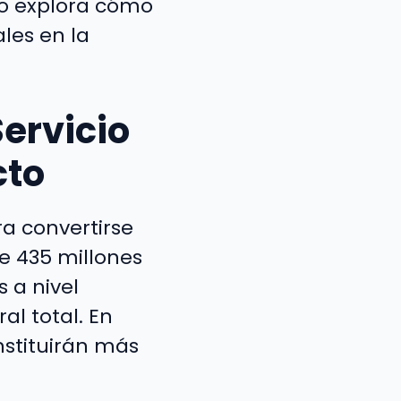
ulo explora cómo
les en la
ervicio
cto
a convertirse
e 435 millones
 a nivel
al total. En
nstituirán más