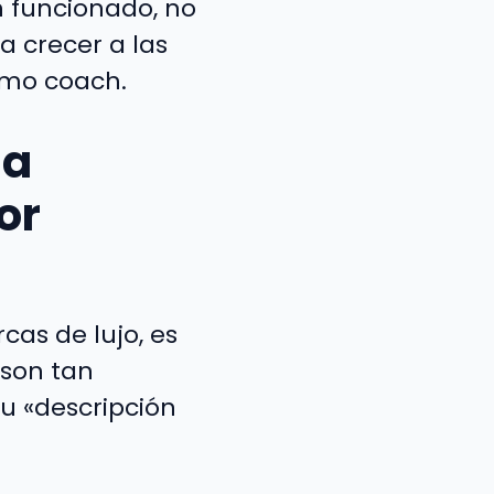
 funcionado, no
a crecer a las
omo coach.
na
or
as de lujo, es
 son tan
u «descripción