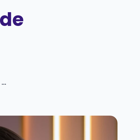
 de
..