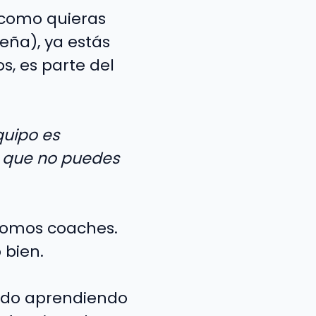
o como quieras
eña), ya estás
, es parte del
quipo es
o que no puedes
 somos coaches.
 bien.
 ido aprendiendo