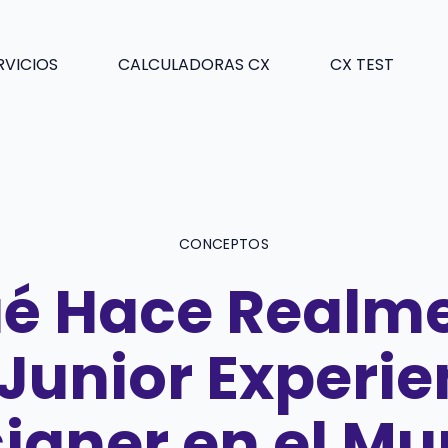
RVICIOS
CALCULADORAS CX
CX TEST
CONCEPTOS
é Hace Realm
Junior Experi
igner en el M