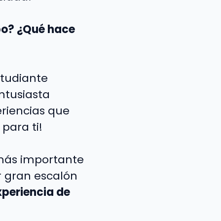
mpo? ¿Qué hace
studiante
ntusiasta
riencias que
para ti!
 más importante
r gran escalón
xperiencia de