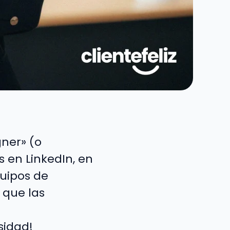
gner» (o
s en LinkedIn, en
quipos de
 que las
sidad!