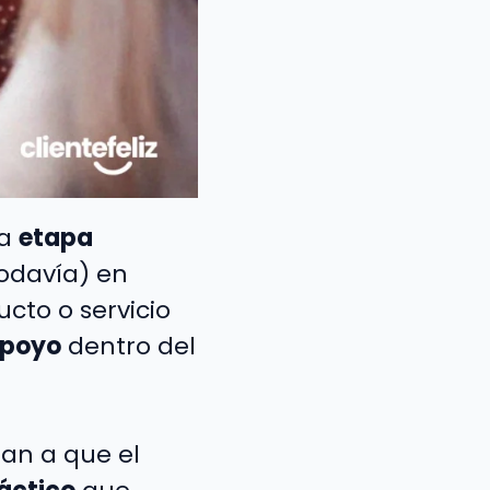
na
etapa
todavía) en
ucto o servicio
apoyo
dentro del
an a que el