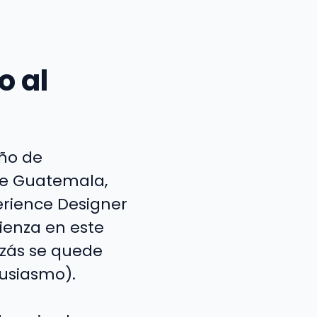
o al
eño de
sde Guatemala,
erience Designer
ienza en este
izás se quede
tusiasmo).