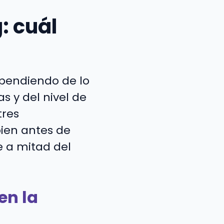
: cuál
ependiendo de lo
s y del nivel de
tres
bien antes de
 a mitad del
en la