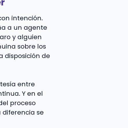
er
con intención.
ña a un agente
laro y alguien
nuina sobre los
a disposición de
rtesía entre
inua. Y en el
del proceso
 diferencia se