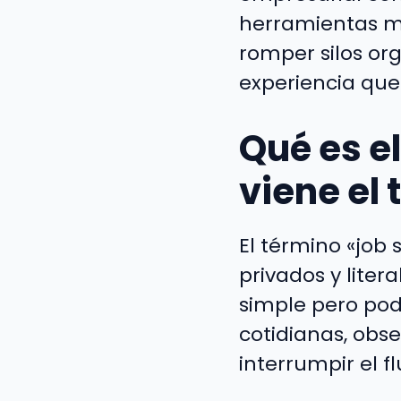
herramientas m
romper silos or
experiencia que
Qué es e
viene el
El término «job 
privados y liter
simple pero po
cotidianas, obs
interrumpir el f