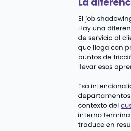
La diferen
El job shadowing
Hay una difere
de servicio al c
que llega con p
puntos de fricc
llevar esos apre
Esa intencionali
departamentos e
contexto del
cu
interno termina 
traduce en resu