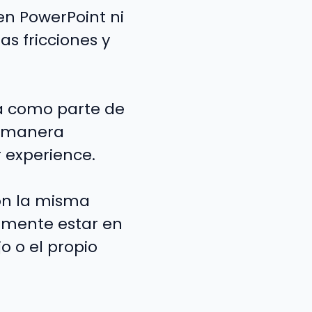
en PowerPoint ni
as fricciones y
za como parte de
de manera
 experience.
on la misma
almente estar en
o o el propio