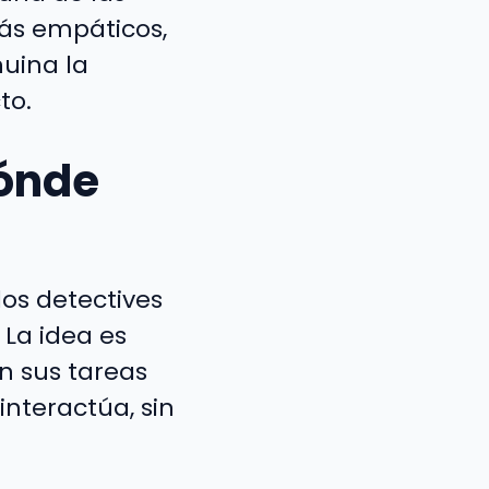
ás empáticos,
uina la
to.
dónde
los detectives
 La idea es
n sus tareas
nteractúa, sin