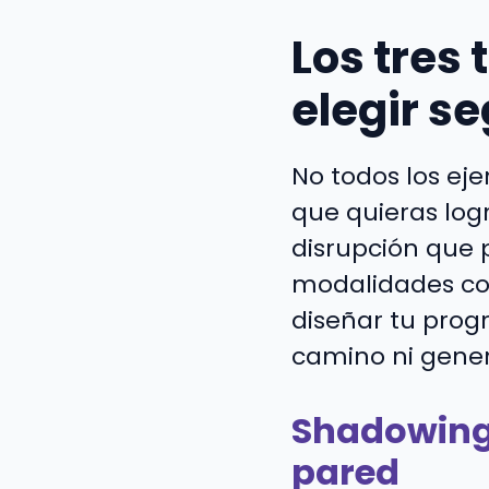
Los tres 
elegir se
No todos los ej
que quieras logr
disrupción que p
modalidades con
diseñar tu prog
camino ni gener
Shadowing 
pared