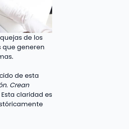
 quejas de los
as que generen
mas.
cido de esta
ión. Crean
. Esta claridad es
istóricamente