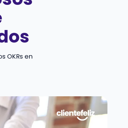
e
dos
os OKRs en