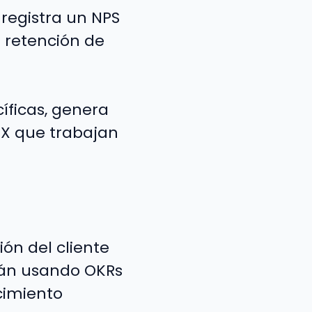
 registra un NPS
 retención de
ficas, genera
CX que trabajan
ón del cliente
stán usando OKRs
cimiento