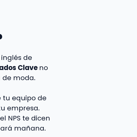
?
 inglés de
tados Clave
no
á de moda.
e tu equipo de
 tu empresa.
el NPS te dicen
pasará mañana.