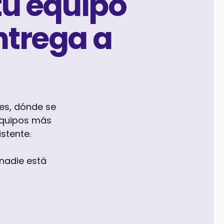
tu equipo
ntrega a
es, dónde se
equipos más
stente.
 nadie está