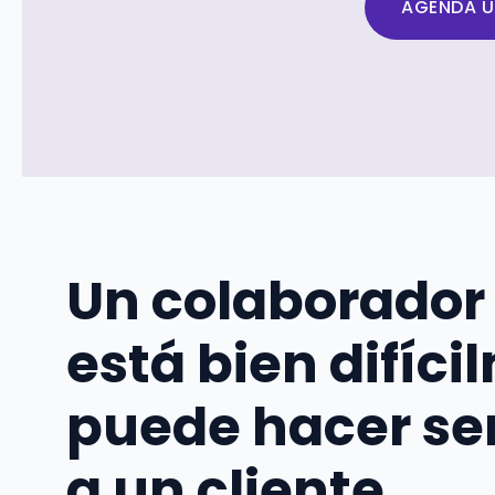
AGENDA U
Un colaborador
está bien difíc
puede hacer sen
a un cliente.