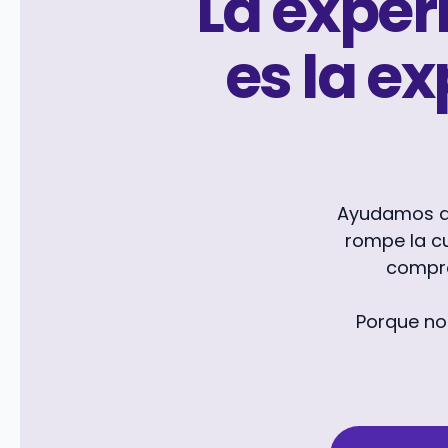
La exper
es la e
Ayudamos a 
rompe la c
compro
Porque no 