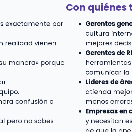
Con quiénes
bes exactamente por
Gerentes gene
cultura inter
n realidad vienen
mejores decis
Gerentes de R
a su manera» porque
herramientas 
comunicar la 
ar
Líderes de áre
quipo.
atienda mejor
nera confusión o
menos errores
Empresas en c
al pero no sabes
y necesitan e
de que la ope