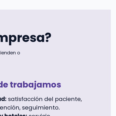
empresa?
mienden o
de trabajamos
ud:
satisfacción del paciente,
ención, seguimiento.