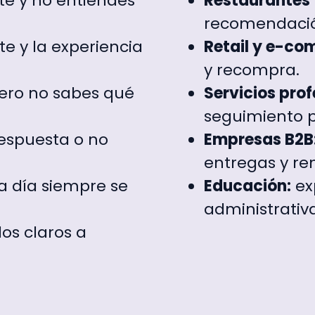
rte y no entiendes
Restaurantes 
recomendación
e y la experiencia
Retail y e-co
y recompra.
pero no sabes qué
Servicios prof
seguimiento p
espuesta o no
Empresas B2B
entregas y re
 a día siempre se
Educación:
ex
administrativa,
os claros a