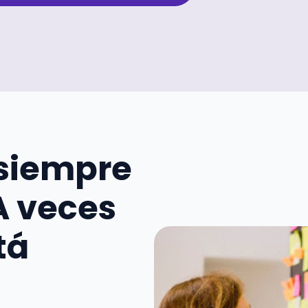
 siempre
A veces
tá