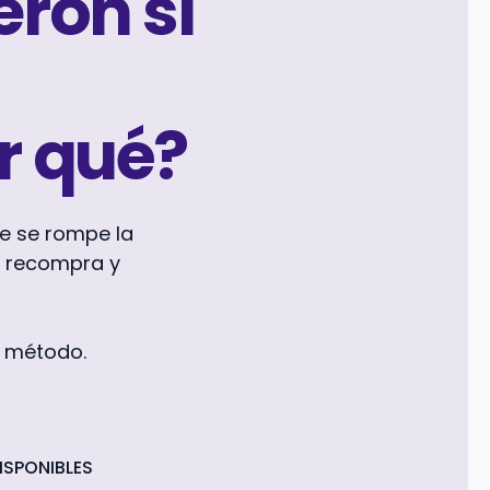
eron si
r qué?
e se rompe la
, recompra y
on método.
ISPONIBLES