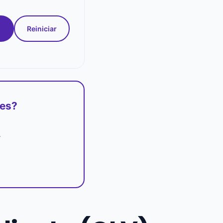
Reiniciar
tes?
.