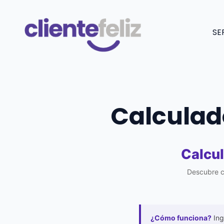
Saltar
al
SE
contenido
Calculado
Calcul
Descubre cu
¿Cómo funciona?
Ing